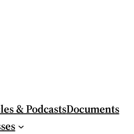
cles & Podcasts
Documents
sses