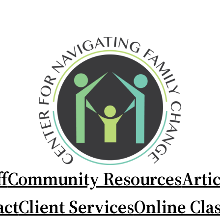
ff
Community Resources
Arti
act
Client Services
Online Cla